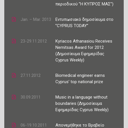
περιοδικού ”H ΚΥΠΡΟΣ ΜΑΣ”)
Jan. – Mar. 2013
Εντυπωσιακό δημοσίευμα στο
’’CYPRUS TODAY’’
23-29.11.2012
Kyriacos Athanasiou Receives
Nemitsas Award for 2012
(Δημοσίευμα Εφημερίδας
Cyprus Weekly)
27.11.2012
Biomedical engineer earns
Cyprus’ top national prize
30.09.2011
Music in a language without
boundaries (Δημοσίευμα
Εφημερίδας Cyprus Weekly)
06-19.10.2011
Απονεμήθηκε το Βραβείο