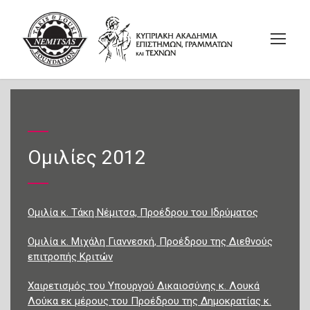
Ομιλίες 2012
Ομιλία κ. Τάκη Νέμιτσα, Προέδρου του Ιδρύματος
Ομιλία κ. Μιχάλη Γιαννεσκή, Προέδρου της Διεθνούς
επιτροπής Κριτών
Χαιρετισμός του Υπουργού Δικαιοσύνης κ. Λουκά
Λούκα εκ μέρους του Προέδρου της Δημοκρατίας κ.