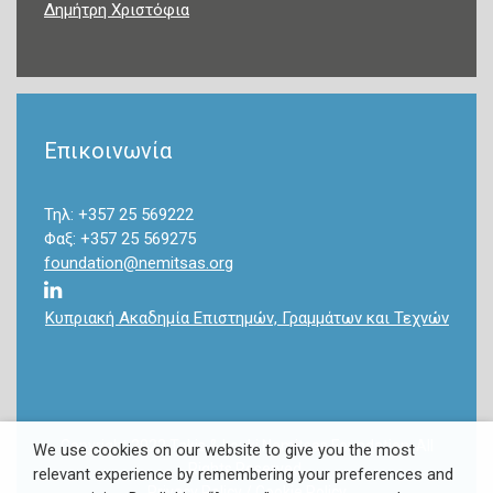
Δημήτρη Χριστόφια
Επικοινωνία
Τηλ: +357 25 569222
Φαξ: +357 25 569275
foundation@nemitsas.org
Κυπριακή Ακαδημία Επιστημών, Γραμμάτων και Τεχνών
Copyright 2022 Takis & Louki Nemitsas Foundation. All
We use cookies on our website to give you the most
Rights Reserved.
relevant experience by remembering your preferences and
Privacy Policy
/
Cookie Policy