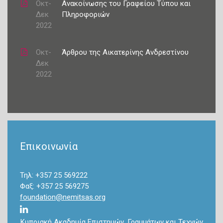
Οκτ-
Ανακοίνωσης του Γραφείου Τύπου και
Δεκ
Πληροφοριών
2022
Οκτ-
Άρθρου της Αικατερίνης Ανδρεστίνου
Δεκ
2022
Επικοινωνία
Τηλ: +357 25 569222
Φαξ: +357 25 569275
foundation@nemitsas.org
Κυπριακή Ακαδημία Επιστημών, Γραμμάτων και Τεχνών