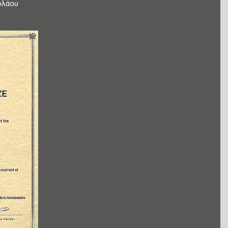
ολάου