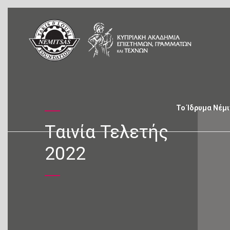
Το Ίδρυμα Νέμ
Tαινία Τελετής
2022