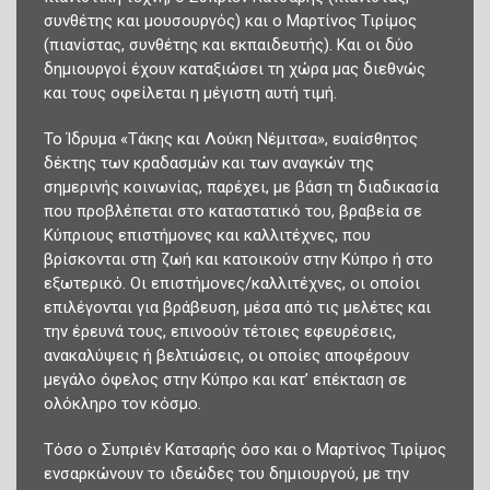
συνθέτης και μουσουργός) και ο Μαρτίνος Τιρίμος
(πιανίστας, συνθέτης και εκπαιδευτής). Και οι δύο
δημιουργοί έχουν καταξιώσει τη χώρα μας διεθνώς
και τους οφείλεται η μέγιστη αυτή τιμή.
Το Ίδρυμα «Τάκης και Λούκη Νέμιτσα», ευαίσθητος
δέκτης των κραδασμών και των αναγκών της
σημερινής κοινωνίας, παρέχει, με βάση τη διαδικασία
που προβλέπεται στο καταστατικό του, βραβεία σε
Κύπριους επιστήμονες και καλλιτέχνες, που
βρίσκονται στη ζωή και κατοικούν στην Κύπρο ή στο
εξωτερικό. Οι επιστήμονες/καλλιτέχνες, οι οποίοι
επιλέγονται για βράβευση, μέσα από τις μελέτες και
την έρευνά τους, επινοούν τέτοιες εφευρέσεις,
ανακαλύψεις ή βελτιώσεις, οι οποίες αποφέρουν
μεγάλο όφελος στην Κύπρο και κατ’ επέκταση σε
ολόκληρο τον κόσμο.
Τόσο ο Συπριέν Κατσαρής όσο και ο Μαρτίνος Τιρίμος
ενσαρκώνουν το ιδεώδες του δημιουργού, με την