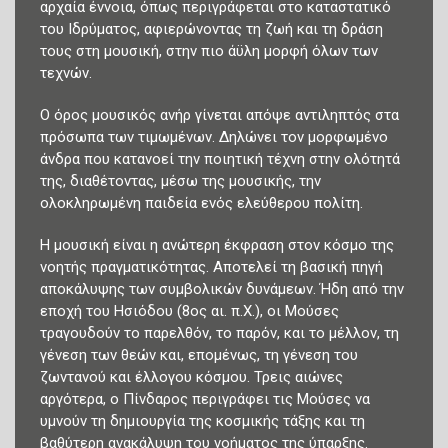
αρχαία έννοια, όπως περιγράφεται στο καταστατικό
του Ιδρύματος, αφιερώνοντας τη ζωή και τη δράση
τους στη μουσική, στην πιο άϋλη μορφή όλων των
τεχνών.
Ο όρος μουσικός ανήρ γίνεται απόψε αντιληπτός στα
πρόσωπα των τιμωμένων. Δηλώνει τον μορφωμένο
άνδρα που κατανοεί την ποιητική τέχνη στην ολότητά
της, διαθέτοντας, μέσω της μουσικής, την
ολοκληρωμένη παιδεία ενός ελεύθερου πολίτη.
Η μουσική είναι η ανώτερη έκφραση στον κόσμο της
νοητής πραγματικότητας. Αποτελεί τη βασική πηγή
αποκάλυψης των συμβολικών δυνάμεων. Ήδη από την
εποχή του Ησιόδου (8ος αι. π.Χ.), οι Μούσες
τραγουδούν το παρελθόν, το παρόν, και το μέλλον, τη
γένεση των θεών και, επομένως, τη γένεση του
ζωντανού και έλλογου κόσμου. Τρεις αιώνες
αργότερα, ο Πίνδαρος περιγράφει τις Μούσες να
υμνούν τη δημιουργία της κοσμικής τάξης και τη
βαθύτερη ανακάλυψη του νοήματος της ύπαρξης.