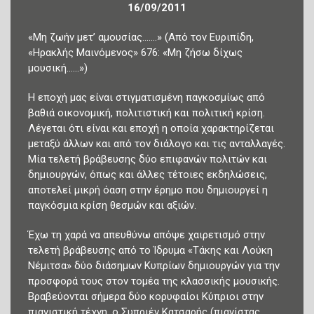
16/09/2011
«Μη ζωήν μετ’ αμουσίας…….» (Από τον Ευριπίδη,
«Ηρακλής Μαινόμενος» 676: «Μη ζήσω δίχως
μουσική……»)
Η εποχή μας είναι στιγματισμένη παγκοσμίως από
βαθιά οικονομική, πολιτιστική και πολιτική κρίση.
Λέγεται ότι είναι και εποχή η οποία χαρακτηρίζεται
μεταξύ άλλων και από τον διάλογο και τις ανταλλαγές.
Μία τελετή βράβευσης δύο επιφανών πολιτών και
δημιουργών, όπως και άλλες τέτοιες εκδηλώσεις,
αποτελεί μικρή όαση στην έρημο που δημιουργεί η
παγκόσμια κρίση θεσμών και αξιών.
Έχω τη χαρά να απευθύνω απόψε χαιρετισμό στην
τελετή βράβευσης από το Ίδρυμα «Τάκης και Λούκη
Νέμιτσα» δύο διάσημων Κυπρίων δημιουργών για την
προσφορά τους στον τομέα της κλασσικής μουσικής.
Βραβεύονται σήμερα δύο κορυφαίοι Κύπριοι στην
πιανιστική τέχνη, ο Συπριέν Κατσαρής (πιανίστας,