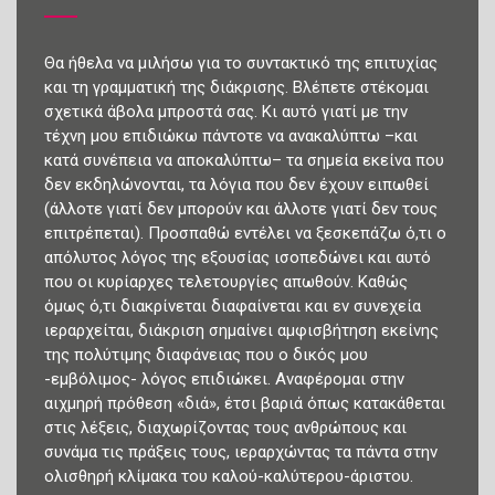
Θα ήθελα να μιλήσω για το συντακτικό της επιτυχίας
και τη γραμματική της διάκρισης. Βλέπετε στέκομαι
σχετικά άβολα μπροστά σας. Κι αυτό γιατί με την
τέχνη μου επιδιώκω πάντοτε να ανακαλύπτω –και
κατά συνέπεια να αποκαλύπτω– τα σημεία εκείνα που
δεν εκδηλώνονται, τα λόγια που δεν έχουν ειπωθεί
(άλλοτε γιατί δεν μπορούν και άλλοτε γιατί δεν τους
επιτρέπεται). Προσπαθώ εντέλει να ξεσκεπάζω ό,τι ο
απόλυτος λόγος της εξουσίας ισοπεδώνει και αυτό
που οι κυρίαρχες τελετουργίες απωθούν. Καθώς
όμως ό,τι διακρίνεται διαφαίνεται και εν συνεχεία
ιεραρχείται, διάκριση σημαίνει αμφισβήτηση εκείνης
της πολύτιμης διαφάνειας που ο δικός μου
-εμβόλιμος- λόγος επιδιώκει. Αναφέρομαι στην
αιχμηρή πρόθεση «διά», έτσι βαριά όπως κατακάθεται
στις λέξεις, διαχωρίζοντας τους ανθρώπους και
συνάμα τις πράξεις τους, ιεραρχώντας τα πάντα στην
ολισθηρή κλίμακα του καλού-καλύτερου-άριστου.