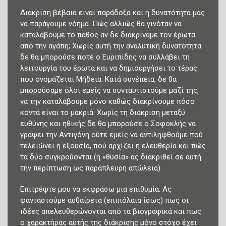
Διάκριση βέβαια είναι παράδοξα και η δυνατότητά μας
να παράγουμε νόημα. Πώς αλλιώς θα γινόταν να
καταλάβουμε το πάθος αν δε διακρίναμε τον έρωτα
από την αγάπη; Χωρίς αυτή την αναλυτική δυνατότητα
δε θα μπορούσε ποτέ ο Ευριπίδης να συλλάβει τη
λειτουργία του έρωτα και να δημιουργήσει το τέρας
που ονομάζεται Μήδεια. Κατά συνέπεια, δε θα
μπορούσαμε όλοι εμείς να συνταυτιστούμε μαζί της,
να την καταλάβουμε μόνο καθώς διακρίνουμε πόσο
κοντά είναι το μακριά. Χωρίς τη διάκριση μεταξύ
ευθύνης και ηθικής δε θα μπορούσε ο Σοφοκλής να
γράψει την Αντιγόνη ούτε εμείς να αντιληφθούμε πού
τελειώνει η εξουσία, πού αρχίζει η ελευθερία και πώς
τα δύο συγκρούoνται (η «θυσία» ας διακριθεί σε αυτή
την περίπτωση ως παράπλευρη απώλεια).
Επιτρέψτε μου να εκφράσω μια επιθυμία. Ας
φανταστούμε αυθαίρετα (επιπόλαια ίσως) πως οι
ιδέες απελευθερώνονται από τα βιογραφικά και πως
ο χαρακτήρας αυτής της διάκρισης μόνο στόχο έχει