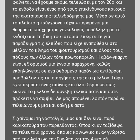
φαίνεται να έχουμε ακόμα τελειώσει με τον 20ο και
το ένδοξο είναι ένας από τους επικίνδυνους κρίκους
της ακατάπαυστης παλινδρόμησής μας. Μέσα σε αυτό
το πλαίσιο η «σύγχρονη τέχνη» παραμένει μια
θαυμαστή και χρήσιμη γενεαλογία, παράλληλη με το
ένδοξο και τη δική του ιστορία. Σκεφτείτε για
παράδειγμα τις ελπίδες που είχε εναποθέσει στο
μέλλον το κίνημα του φουτουρισμού και όλους τους
πόθους των άλλων τότε πρωτοποριών. Η αβάν-γκαρντ
είναι εξ ορισμού μια έννοια παράχρονη, καθώς
εκδηλώνεται σε ένα δεδομένο παρόν ως αντίδραση,
προβάλλοντας τις εισηγήσεις της στο μέλλον. Τώρα
έχει περάσει ένας αιώνας και όλοι ξέρουμε πως
εκείνο το μέλλον δε συνέβη τελικά ποτέ και ούτε
πρόκειτε να συμβεί. Δε μας απομένει λοιπόν παρά να
τελειώνουμε μια και καλή με αυτό.
Σιχαίνομαι τη νοσταλγία, μιας και δεν είναι παρά
καρικατούρα του παρελθόντος. Όπου κι αν ταξίδεψα
τα τελευταία χρόνια, όποιες κοινωνίες κι αν γνώρισα,
από την Ασία ως την Ευρώπη και την Αμερική,