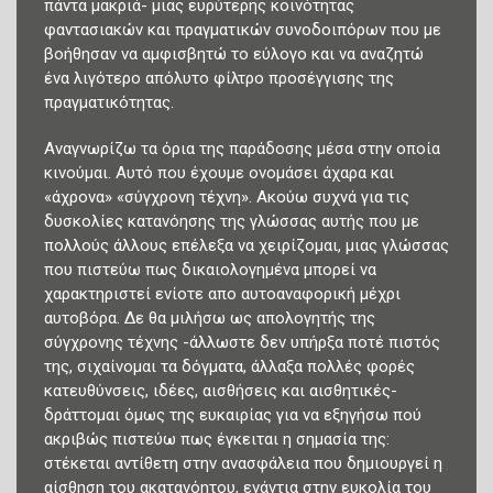
πάντα μακριά- μιας ευρύτερης κοινότητας
φαντασιακών και πραγματικών συνοδοιπόρων που με
βοήθησαν να αμφισβητώ το εύλογο και να αναζητώ
ένα λιγότερο απόλυτο φίλτρο προσέγγισης της
πραγματικότητας.
Αναγνωρίζω τα όρια της παράδοσης μέσα στην οποία
κινούμαι. Αυτό που έχουμε ονομάσει άχαρα και
«άχρονα» «σύγχρονη τέχνη». Ακούω συχνά για τις
δυσκολίες κατανόησης της γλώσσας αυτής που με
πολλούς άλλους επέλεξα να χειρίζομαι, μιας γλώσσας
που πιστεύω πως δικαιολογημένα μπορεί να
χαρακτηριστεί ενίοτε απο αυτοαναφορική μέχρι
αυτοβόρα. Δε θα μιλήσω ως απολογητής της
σύγχρονης τέχνης -άλλωστε δεν υπήρξα ποτέ πιστός
της, σιχαίνομαι τα δόγματα, άλλαξα πολλές φορές
κατευθύνσεις, ιδέες, αισθήσεις και αισθητικές-
δράττομαι όμως της ευκαιρίας για να εξηγήσω πού
ακριβώς πιστεύω πως έγκειται η σημασία της:
στέκεται αντίθετη στην ανασφάλεια που δημιουργεί η
αίσθηση του ακατανόητου, ενάντια στην ευκολία του