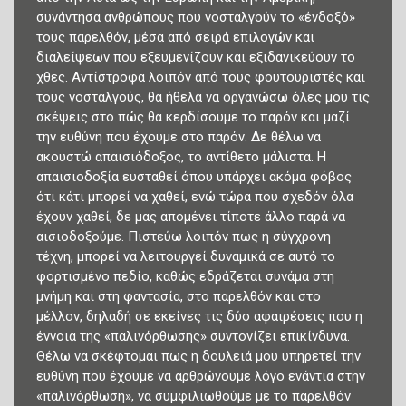
συνάντησα ανθρώπους που νοσταλγούν το «ένδοξό»
τους παρελθόν, μέσα από σειρά επιλογών και
διαλείψεων που εξευμενίζουν και εξιδανικεύουν το
χθες. Αντίστροφα λοιπόν από τους φουτουριστές και
τους νοσταλγούς, θα ήθελα να οργανώσω όλες μου τις
σκέψεις στο πώς θα κερδίσουμε το παρόν και μαζί
την ευθύνη που έχουμε στο παρόν. Δε θέλω να
ακουστώ απαισιόδοξος, το αντίθετο μάλιστα. Η
απαισιoδοξία ευσταθεί όπου υπάρχει ακόμα φόβος
ότι κάτι μπορεί να χαθεί, ενώ τώρα που σχεδόν όλα
έχουν χαθεί, δε μας απομένει τίποτε άλλο παρά να
αισιοδοξούμε. Πιστεύω λοιπόν πως η σύγχρονη
τέχνη, μπορεί να λειτουργεί δυναμικά σε αυτό το
φορτισμένο πεδίο, καθώς εδράζεται συνάμα στη
μνήμη και στη φαντασία, στο παρελθόν και στο
μέλλον, δηλαδή σε εκείνες τις δύο αφαιρέσεις που η
έννοια της «παλινόρθωσης» συντονίζει επικίνδυνα.
Θέλω να σκέφτομαι πως η δουλειά μου υπηρετεί την
ευθύνη που έχουμε να αρθρώνουμε λόγο ενάντια στην
«παλινόρθωση», να συμφιλιωθούμε με το παρελθόν