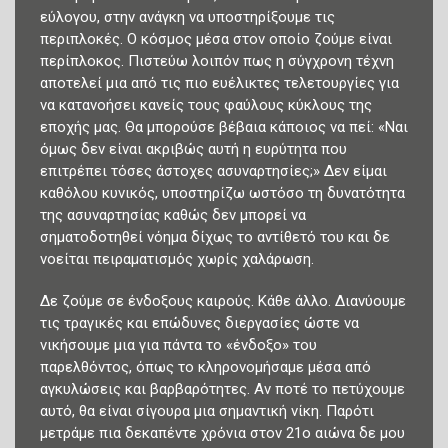
εύλογου, στην ανάγκη να υποστηρίξουμε τις
περιπλοκές. Ο κόσμος μέσα στον οποίο ζούμε είναι
περίπλοκος. Πιστεύω λοιπόν πως η σύγχρονη τέχνη
αποτελεί μια από τις πιο ευέλικτες τελετουργίες για
να κατανοήσει κανείς τους φαύλους κύκλους της
εποχής μας. Θα μπορούσε βέβαια κάποιος να πεί: «Ναι
όμως δεν είναι ακριβώς αυτή η ευρύτητα που
επιτρέπει τόσες άστοχες ασυναρτησίες;» Δεν είμαι
καθόλου κυνικός, υποστηρίζω ωστόσο τη δυνατότητα
της ασυναρτησίας καθώς δεν μπορεί να
σηματοδοτηθεί νόημα δίχως το αντίθετό του και δε
νοείται πειραματισμός χωρίς χαλάρωση.
Δε ζούμε σε ένδοξους καιρούς. Κάθε άλλο. Διανύουμε
τις τραγικές και επώδυνες διεργασίες ώστε να
νικήσουμε μια για πάντα το «ένδοξο» του
παρελθόντος, όπως το κληρονομήσαμε μέσα από
αγκυλώσεις και βαρβαρότητες. Αν ποτέ το πετύχουμε
αυτό, θα είναι σίγουρα μια σημαντική νίκη. Παρότι
μετράμε πια δεκαπέντε χρόνια στον 21ο αιώνα δε μου