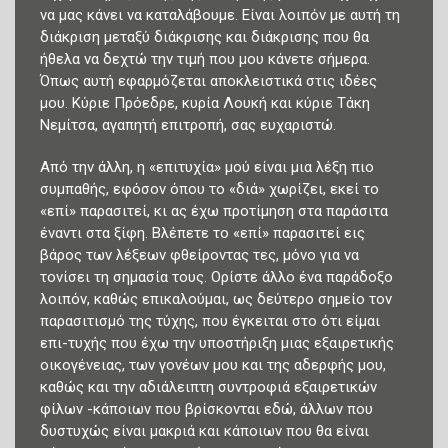
να μας κάνει να καταλάβουμε. Είναι λοιπόν με αυτή τη
διάκριση μεταξύ διάκρισης και διάκρισης που θα
ήθελα να δεχτώ την τιμή που μου κάνετε σήμερα.
Όπως αυτή εφαρμόζεται αποκλειστικά στις ιδέες
μου. Κύριε Πρόεδρε, κυρία Λουκή και κύριε Τάκη
Νεμίτσα, αγαπητή επιτροπή, σας ευχαριστώ.
Από την άλλη, η «επιτυχία» μού είναι μια λέξη πιο
συμπαθής, εφόσον όπου το «διά» χωρίζει, εκεί το
«επί» παρασιτεί, κι ας έχω προτίμηση στα παράσιτα
έναντι στα ξίφη. Βλέπετε το «επί» παρασιτεί εις
βάρος των λέξεων φθείροντας τες, μόνο για να
τονίσει τη σημασία τους. Ορίστε άλλο ένα παράδοξο
λοιπόν, καθώς επικαλούμαι, ως δεύτερο σημείο τον
παρασιτισμό της τύχης, που έγκειται στο ότι είμαι
επι-τυχής που έχω την υποστήριξη μιας εξαιρετικής
οικογένειας, των γονέων μου και της αδερφής μου,
καθώς και την αδιάλειπτη συντροφιά εξαιρετικών
φίλων -κάποιων που βρίσκονται εδώ, άλλων που
δυστυχώς είναι μακριά και κάποιων που θα είναι