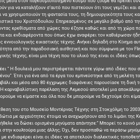
ις μέσα στον παγκοσμιοποιημένο κόσμο που ζούμε θα πρέπει συνε
ύν για να καταλήξουν σ’αυτό που πιστεύουν ότι τους γεμίζει και 
ι να χρησιμοποιούν τη φαντασία τους, τη δημιουργικότητα τους και
ιστικά του Χριστόδουλου. Επηρεασμένος σε μεγάλο βαθμό από τη
ώντας ερεθίσματα από χώρες που έζησε καθώς και από τη χώρα πο
α και ενδιαφέροντα που όπως έχω αναφέρει τον καθιέρωσαν ήδη
ς εννοιολογικής εικαστικής τέχνης. Ανήκει δηλαδή στο Κίνημα αυ
ότητα από την παραδοσιακή αισθητική και που σύμφωνα με τον Fli
ικής τέχνης, είναι μια τέχνη που το υλικό της είναι οι ιδέες όπως
λέει ″ Η δουλειά μου περιστρέφεται πάντοτε γύρω από ιδέες που
ένου″. Έτσι για ένα από τα έργα του εμπνεύστηκε από τη μελέτη 
αβάλι και μέσα από 80 έγχρωμες διαφάνειες παρουσίασε τη δική το
 ″ Η καρναβαλίστικη παρέλαση της Λεμεσού αποτελεί μια αποκάλυψη
πορούμε να είμαστε και όλα που δε μπορούμε να δεχτούμε ότι είμα
έκθεση του στο Μουσείο Μοντέρνας Τέχνης στη Στοκχόλμη το 200
ιβώτια με αρχαιότητες έτοιμα να αναχωρήσουν από το λιμάνι της Κ
 ήθελε να δώσει ορισμένα μηνύματα απάντησε:″ Μπορεί το κοινό μ
ι στην κουλτούρα μιας άλλης; Όχι, δεν προσπαθώ να περάσω μηνύμα
 με ενδιαφέρει είναι οι ιδέες να αποτελούν διαλεκτικές τοποθετή