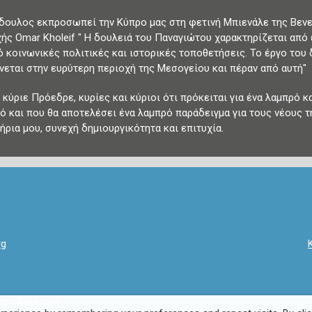
δουλος εκπροσωπεί την Κύπρο μας στη φετινή Μπιενάλε της Βενετί
ής Omar Kholeif ″ Η δουλειά του Παναγιώτου χαρακτηρίζεται από 
ό κοινωνικές πολιτικές και ιστορικές τοποθετήσεις. Το έργο του
νεται στην ευρύτερη περιοχή της Μεσογείου και πέραν από αυτή″
 κύριε Πρόεδρε, κυρίες και κύριοι ότι πρόκειται για ένα λαμπρό κ
ό και που θα αποτελέσει ένα λαμπρό παράδειγμα για τους νέους τ
ήρια μου, συνεχή δημιουργικότητα και επιτυχία.
rg
ghts Reserved.