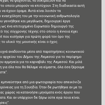
χώς να ψάχνονται, να δοκιμάζουν και να
στο οποίο μπορούν να επιτύχουν. Στη διαδικασία αυτή
 να έχουν όραμα. Αυτά είναι λοιπόν τα
ν ενασχόληση του με την κοινωνική ανθρωπολογία
υ γεννήθηκε και μεγάλωσε, δημιουργεί έργα
 ως ένα επιτυχημένο Ευρωπαίο δημιουργό της
τό της σύγχρονης τέχνης στο οποίο η έννοια έχει
nt που εισήγαγε για πρώτη φορά τον όρο της
 το υλικό της μουσικής είναι ο ήχος.
 συχνά αναδύονται μέσα από παρατηρήσεις κοινωνικού
του αρχείου του Δήμου της Λεμεσού για το περίφημο
υ ερμηνεία για το καρναβάλι της Λεμεσού. Και μιλά
 για όλα που θα θέλαμε να είμαστε, όλα όσα ξέρουμε
στε″.
3 εμπνεύστηκε από μια φωτογραφία που απεικόνιζε
ερύνειας για τη Σουηδία. Όταν δε ρωτήθηκε αν με το
ιας χώρας να κατανοήσει μηνύματα ενός έργου που
τα. Και αν υπάρχουν δε ξέρω ούτε εγώ ποια είναι.
σεις″.