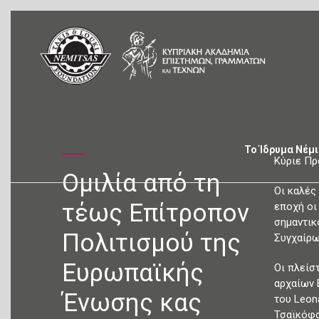
Το Ίδρυμα Νέμ
Κύριε Πρ
Ομιλία από τη
Οι καλές
τέως Επίτροπον
εποχή οι
σημαντικ
Πολιτισμού της
Συγχαίρω
Ευρωπαϊκής
Οι πλείσ
αρχαίων 
Ένωσης κας
του Leon
Τσαϊκόφσ