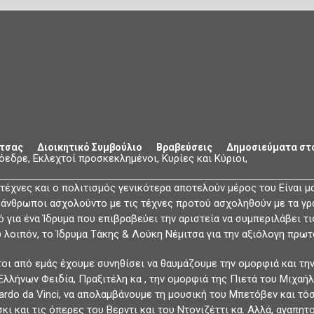
ιτσας
Διοικητικό Συμβούλιο
Βραβεύσεις
Δημοσιεύματα στ
όεδρε, Εκλεχτοί προσκεκλημένοι, Κυρίες και Κύριοι,
 τέχνες και ο πολιτισμός γενικότερα αποτελούν μέρος του Είναι μα
 άνθρωποι ασχολούντο με τις τέχνες προτού ασχοληθούν με τα γρά
ό για ένα Ίδρυμα που επιβραβεύει την αριστεία να συμπεριλάβει τ
 λοιπόν, το Ίδρυμα Τάκης & Λούκη Νέμιτσα για την αξιόλογη πρωτ
τοι από εμάς έχουμε συνηθίσει να θαυμάζουμε την ομορφιά και τ
Ελλήνων Φειδία, Πραξιτέλη κα , την ομορφιά της Πιετά του Μιχαή
ardo da Vinci, να απολαμβάνουμε τη μουσική του Μπετόβεν και τ
κι και τις όπερες του Βερντι και του Ντονιζέττι κα. Αλλά, αγαπητ