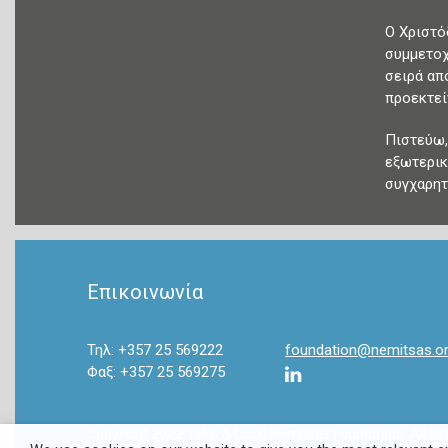
Ο Χριστό
συμμετοχ
σειρά απ
προεκτεί
Πιστεύω,
εξωτερικ
συγχαρητ
Επικοινωνία
Τηλ: +357 25 569222
foundation@nemitsas.o
Φαξ: +357 25 569275
Copyright 2022 Takis & Louki Nemitsas Foundation. All Ri