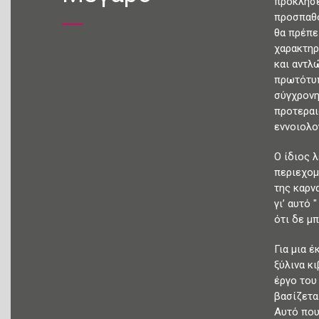
προκλήσε
προσπαθο
θα πρέπε
χαρακτηρ
και αντλ
πρωτότυπ
σύγχρονη
προτεραι
εννοιολογ
Ο ίδιος 
περιεχομ
της καρν
γι’ αυτό
ότι δε μ
Για μια 
ξύλινα κ
έργο του
βασίζετα
Αυτό που