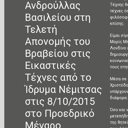
Ανδρούλλας
Τέχνης θ
τέχνες ό
Βασιλείου στη
φιλόσοφο
επίσης.
Τελετή
Είμαι σί
Απονομής του
Μορίς Μπ
Λονδίνο 
Βραβείου στις
δημιουργ
κοινωνικ
Εικαστικές
τους στη
Τέχνες από το
Μέσα σε 
Χριστόδο
Ίδρυμα Νέμιτσας
υπάρχουν
διάφορα 
στις 8/10/2015
Όσο και 
στο Προεδρικό
μετεπήδη
Μέγαρο
της θητε