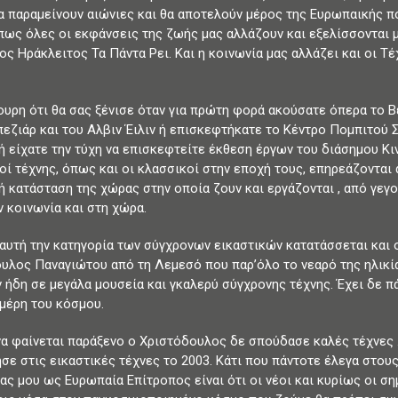
α παραμείνουν αιώνιες και θα αποτελούν μέρος της Ευρωπαικής πο
πως όλες οι εκφάνσεις της ζωής μας αλλάζουν και εξελίσσονται μ
ς Ηράκλειτος Τα Πάντα Ρει. Και η κοινωνία μας αλλάζει και οι Τέ
γουρη ότι θα σας ξένισε όταν για πρώτη φορά ακούσατε όπερα το 
εζιάρ και του Αλβιν Έιλιν ή επισκεφτήκατε το Κέντρο Πομπιτού Σ
ή είχατε την τύχη να επισκεφτείτε έκθεση έργων του διάσημου Κι
οί τέχνης, όπως και οι κλασσικοί στην εποχή τους, επηρεάζονται 
ή κατάσταση της χώρας στην οποία ζουν και εργάζονται , από γε
ν κοινωνία και στη χώρα.
αυτή την κατηγορία των σύγχρονων εικαστικών κατατάσσεται και 
υλος Παναγιώτου από τη Λεμεσό που παρ’όλο το νεαρό της ηλικία
 ήδη σε μεγάλα μουσεία και γκαλερύ σύγχρονης τέχνης. Έχει δε π
μέρη του κόσμου.
να φαίνεται παράξενο ο Χριστόδουλος δε σπούδασε καλές τέχνες
σε στις εικαστικές τέχνες το 2003. Κάτι που πάντοτε έλεγα στους
ίας μου ως Ευρωπαία Επίτροπος είναι ότι οι νέοι και κυρίως οι σ