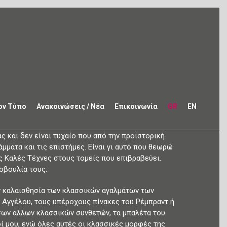
ον Τύπο
Ανακοινώσεις / Νέα
Επικοινωνία
GR
EN
ς και δεν είναι τυχαίο που από την προϊστορική
μματα και τις επιστήμες. Είναι γι αυτό που θεωρώ
ις Καλές Τέχνες στους τομείς που επιβραβεύει.
οβουλία τους.
ην καλαισθησία των κλασσικών αγαλμάτων των
λ Αγγέλου, τους υπέροχους πίνακες του Ρέμπραντ ή
όσων άλλων κλασσικών συνθετών, τα μπαλέτα του
οί μου, ενώ όλες αυτές οι κλασσικές μορφές της