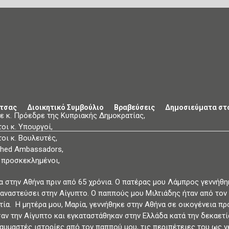
ιτσας
Διοικητικό Συμβούλιο
Βραβεύσεις
Δημοσιεύματα στ
ε κ. Πρόεδρε της Κυπριακής Δημοκρατίας,
οι κ. Υπουργοί,
οι κ. Βουλευτές,
ished Ambassadors,
 προσκεκλημένοι,
α στην Αθήνα πριν από 65 χρόνια. Ο πατέρας μου Λάμπρος γεννήθ
ταναστεύσει στην Αίγυπτο. Ο παππούς μου Μιλτιάδης ήταν από τον 
τία. Η μητέρα μου, Μαρία, γεννήθηκε στην Αθήνα σε οικογένεια πρ
αν την Αίγυπτο και εγκαταστάθηκαν στην Ελλάδα κατά την δεκαετία
αυμαστές ιστορίες από τον παππού μου, τις περιπέτειες του ως 