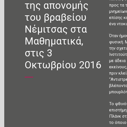
της απονομής
προς τα 
μνημείων
του βραβείου
επίσης κ
ένα ντοκι
Νέμιτσας στα
Όταν ήμο
Μαθηματικά,
φυσική. 
την σχετ
στις 3
Ινστιτού
με άδεια
Οκτωβρίου 2016
εκείνους
πριν κλε
“Αντιστρ
βλέποντα
μπουρλότο
Το φθινό
επιστήμη
Πλάνκ στ
το όποιο