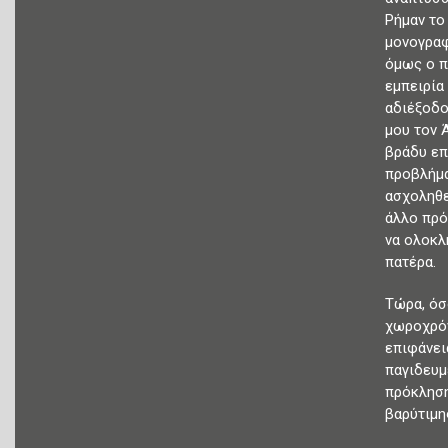
Ρήμαν το
μονογραφ
όμως ο π
εμπειρία
αδιέξοδο
μου τον Ά
βράδυ επ
προβλήμα
ασχοληθε
άλλο πρό
να ολοκλ
πατέρα.
Τώρα, όσ
χωροχρόν
επιφάνει
παγιδευμ
πρόκληση
βαρύτιμη