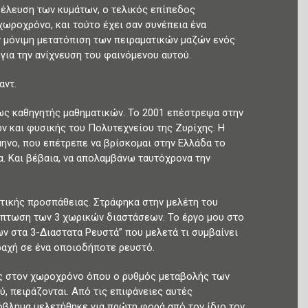
αρέλευση των κυμάτων, ο τελικός επίπεδος
ωροχρόνο, και τούτο έχει σαν συνέπεια ένα
ν μόνιμη μετατόπιση των πειραματικών μαζών ενός
για την ανίχνευση του φαινόμενου αυτού.
αντ.
ως καθηγητής μαθηματικών. Το 2001 επέστρεψα στην
ν και φυσικής του Πολυτεχνείου της Ζυρίχης. Η
ηνο, που επέτρεπε να βρίσκομαι στην Ελλάδα το
 Και βέβαια, να απολαμβάνω ταυτόχρονα την
ητικής προσπάθειας. Στράφηκα στην μελέτη του
ίπτωση των 3 χωρικών διαστάσεων. Το έργο μου στο
ν στα 3-Διαστατα Ρευστά” που μελετά τι συμβαίνει
ραχή σε ένα οποιοδήποτε ρευστό.
ες στον χωροχρόνο όπου ο ρυθμός μεταβολής των
, πειράζονται. Από τις επιφάνειες αυτές
όβλημα μελετήθηκε για πρώτη φορά από τον ίδιο τον