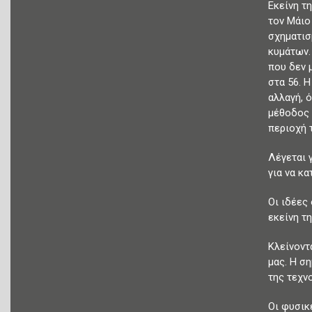
Εκείνη τ
τον Μάιο
σχηματισ
κυμάτων.
που δεν 
στα 56. 
αλλαγή, 
μέθοδος 
περιοχή 
Λέγεται 
για να κ
Οι ιδέες 
εκείνη τ
Κλείνοντ
μας. Η ση
της τεχν
Οι φυσικ