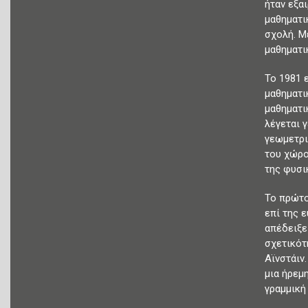
ήταν εξα
μαθηματι
σχολή. Μ
μαθηματι
Το 1981 
μαθηματι
μαθηματι
λέγεται 
γεωμετρι
του χώρο
της φυσι
Το πρώτο
επί της 
απέδειξε
σχετικότ
Αϊνστάιν
μια ήρεμ
γραμμική