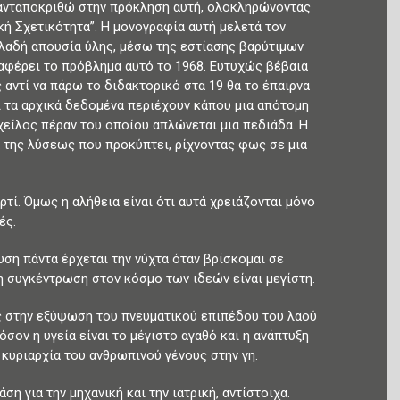
α ανταποκριθώ στην πρόκληση αυτή, ολοκληρώνοντας
ή Σχετικότητα”. Η μονογραφία αυτή μελετά τον
λαδή απουσία ύλης, μέσω της εστίασης βαρύτιμων
ναφέρει το πρόβλημα αυτό το 1968. Ευτυχώς βέβαια
 αντί να πάρω το διδακτορικό στα 19 θα το έπαιρνα
ι τα αρχικά δεδομένα περιέχουν κάπου μια απότομη
χείλος πέραν του οποίου απλώνεται μια πεδιάδα. Η
 της λύσεως που προκύπτει, ρίχνοντας φως σε μια
τί. Όμως η αλήθεια είναι ότι αυτά χρειάζονται μόνο
ές.
ευση πάντα έρχεται την νύχτα όταν βρίσκομαι σε
η συγκέντρωση στον κόσμο των ιδεών είναι μεγίστη.
ς στην εξύψωση του πνευματικού επιπέδου του λαού
όσον η υγεία είναι το μέγιστο αγαθό και η ανάπτυξη
 κυριαρχία του ανθρωπινού γένους στην γη.
 για την μηχανική και την ιατρική, αντίστοιχα.