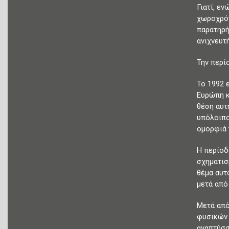
Γιατί, ε
χωροχρόν
παρατηρή
ανιχνευτ
Την περί
Το 1992 
Ευρώπη κ
θέση αυτ
υπόλοιπο
ομορφιά 
Η περίοδ
σχηματισ
θέμα αυτ
μετά από
Μετά από
φυσικών 
αναπτύσσ