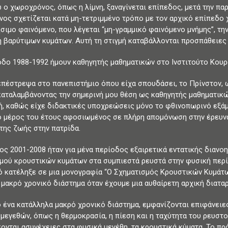
νώ ο χωροχρόνος, όπως η λίμνη, ξαναγίνεται επίπεδος, μετά την π
ος σχετίζεται κατά μη-τετριμμένο τρόπο με τον αρχικό επίπεδο χ
σιμο φαινόμενο, που λέγεται “μη-γραμμικό φαινόμενο μνήμης”, τη
ή βαρύτιμων κυμάτων. Αυτή τη στιγμή καταβάλλονται προσπάθειες 
οδο 1988-1992 ήμουν καθηγητής μαθηματικών στο Ινστιτούτο Κουρ
επέστρεψα στο πανεπιστήμιο όπου είχα σπουδάσει, το Πρίνστον, 
αταλαμβάνοντας την σημερινή μου θέση ως καθηγητής μαθηματικώ
ή, καθώς είχε διδακτικές υποχρεώσεις μόνο το φθινοπωρινό εξάμ
 μέρος του έτους αφοσιωμένος σε πλήρη απομόνωση στην έρευνα.
της ζωής στην πατρίδα.
ος 2001-2008 ήταν για μένα περίοδος εξαιρετικά εντατικής διανο
μού κρουστικών κυμάτων στα συμπιεστά ρευστά στην φυσική περ
ό κατέληξε σε μια μονογραφία “Ο Σχηματισμός Κρουστικών Κυμάτω
 μακρό χρονικό διάστημα όταν έχουμε μια αυθαίρετη αρχική διατα
 ένα κατάλληλα μακρό χρονικό διάστημα, εμφανίζονται επιφάνει
μεγεθών, όπως η θερμοκρασία, η πίεση και η ταχύτητα του ρευστού
ονται ασυνέχειες στα φυσικά μεγέθη, τα κρουστικά κύματα. Το πρ