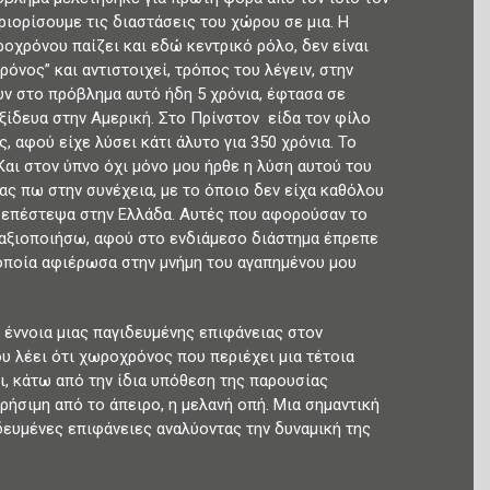
ιορίσουμε τις διαστάσεις του χώρου σε μια. Η
οχρόνου παίζει και εδώ κεντρικό ρόλο, δεν είναι
νος” και αντιστοιχεί, τρόπος του λέγειν, στην
υν στο πρόβλημα αυτό ήδη 5 χρόνια, έφτασα σε
ξίδευα στην Αμερική. Στο Πρίνστον είδα τον φίλο
, αφού είχε λύσει κάτι άλυτο για 350 χρόνια. Το
αι στον ύπνο όχι μόνο μου ήρθε η λύση αυτού του
ας πω στην συνέχεια, με το όποιο δεν είχα καθόλου
 επέστεψα στην Ελλάδα. Αυτές που αφορούσαν το
ς αξιοποιήσω, αφού στο ενδιάμεσο διάστημα έπρεπε
οποία αφιέρωσα στην μνήμη του αγαπημένου μου
 έννοια μιας παγιδευμένης επιφάνειας στον
 λέει ότι χωροχρόνος που περιέχει μια τέτοια
τι, κάτω από την ίδια υπόθεση της παρουσίας
ήσιμη από το άπειρο, η μελανή οπή. Μια σημαντική
δευμένες επιφάνειες αναλύοντας την δυναμική της