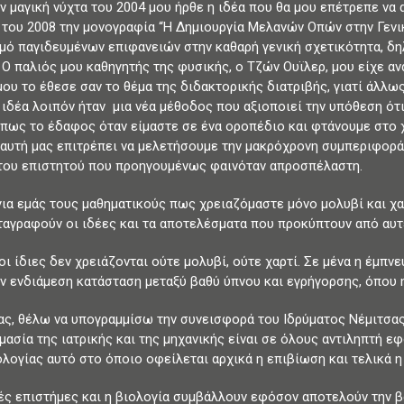
ην μαγική νύχτα του 2004 μου ήρθε η ιδέα που θα μου επέτρεπε ν
 του 2008 την μονογραφία “Η Δημιουργία Μελανών Οπών στην Γενικ
μό παγιδευμένων επιφανειών στην καθαρή γενική σχετικότητα, δη
 Ο παλιός μου καθηγητής της φυσικής, ο Τζών Ουϊλερ, μου είχε α
μου το έθεσε σαν το θέμα της διδακτορικής διατριβής, γιατί άλλως
Η ιδέα λοιπόν ήταν μια νέα μέθοδος που αξιοποιεί την υπόθεση ότ
όπως το έδαφος όταν είμαστε σε ένα οροπέδιο και φτάνουμε στο 
αυτή μας επιτρέπει να μελετήσουμε την μακρόχρονη συμπεριφορά
του επιστητού που προηγουμένως φαινόταν απροσπέλαστη.
για εμάς τους μαθηματικούς πως χρειαζόμαστε μόνο μολυβί και χαρ
αταγραφούν οι ιδέες και τα αποτελέσματα που προκύπτουν από αυτ
οι ίδιες δεν χρειάζονται ούτε μολυβί, ούτε χαρτί. Σε μένα η έμπν
ην ενδιάμεση κατάσταση μεταξύ βαθύ ύπνου και εγρήγορσης, όπου 
ας, θέλω να υπογραμμίσω την συνεισφορά του Ιδρύματος Νέμιτσα
μασία της ιατρικής και της μηχανικής είναι σε όλους αντιληπτή εφ
ολογίας αυτό στο όποιο οφείλεται αρχικά η επιβίωση και τελικά η
ές επιστήμες και η βιολογία συμβάλλουν εφόσον αποτελούν την βάση