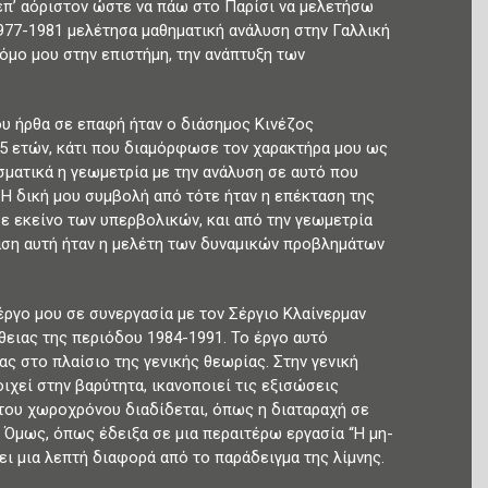
επ’ αόριστον ώστε να πάω στο Παρίσι να μελετήσω
977-1981 μελέτησα μαθηματική ανάλυση στην Γαλλική
όμο μου στην επιστήμη, την ανάπτυξη των
ου ήρθα σε επαφή ήταν ο διάσημος Κινέζος
α 5 ετών, κάτι που διαμόρφωσε τον χαρακτήρα μου ως
ματικά η γεωμετρία με την ανάλυση σε αυτό που
 Η δική μου συμβολή από τότε ήταν η επέκταση της
ε εκείνο των υπερβολικών, και από την γεωμετρία
αση αυτή ήταν η μελέτη των δυναμικών προβλημάτων
γο μου σε συνεργασία με τον Σέργιο Κλαίνερμαν
ειας της περιόδου 1984-1991. Το έργο αυτό
ς στο πλαίσιο της γενικής θεωρίας. Στην γενική
ιχεί στην βαρύτητα, ικανοποιεί τις εξισώσεις
 του χωροχρόνου διαδίδεται, όπως η διαταραχή σε
. Όμως, όπως έδειξα σε μια περαιτέρω εργασία “Η μη-
ι μια λεπτή διαφορά από το παράδειγμα της λίμνης.