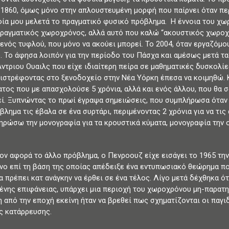
 1860, όμως μόνο στην απλουστευμένη μορφή που παίρνει όταν περ
ία μου μελετά το πραγματικό φυσικό πρόβλημα. Η έννοια του χωρ
ραγματικός χωροχρόνος, αλλά αυτό που καλώ “ακουστικός χωροχρό
 ενός τυφλού, που μόνο να ακούει μπορεί. Το 2004, όταν εργαζόμο
. Το άφησα λοιπόν για την περίοδο του Πάσχα και αμέσως μετά τα
ντριου Ουαιλς που είχε ιδιαίτερη πείρα σε μαθηματικές δυσκολίες
ιστρέφοντας στο ξενοδοχείο στην Νέα Υόρκη έπεσα να κοιμηθώ. Κ
τος που με απασχολούσε 5 χρόνια, αλλά και ενός άλλου, που θα σ
ί. Ξυπνώντας το πρωί έγραψα σημειώσεις, που συμπλήρωσα όταν
βλημα τις έβαλα σε ένα συρτάρι, περιμένοντας 2 χρόνια για να τι
ηρώσω την μονογραφία για τα κρουστικά κύματα, μονογραφία την 
ον αφορά το άλλο πρόβλημα, ο Πενροουζ είχε εισάγει το 1965 την
ο επί τη βάση της οποίας απέδειξε ένα εντυπωσιακό θεώρημα που
α πρέπει κατ ανάγκην να έρθει σε ένα τέλος. Λίγο μετά δέχθηκα ό
ένης επιφάνειας, υπάρχει μια περιοχή του χωροχρόνου μη-παρατηρ
 από την εποχή εκείνη ήταν να βρεθεί πως σχηματίζονται οι παγι
ς κατάρρευσης.