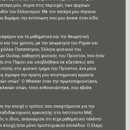
πατέρα μου, συχνά στις περιοχές των αρχαίων
λθόν του Ελληνισμού. Με τον πατέρα μου πήγαινα
μα θυμάμαι την εντύπωση που μου έκανε όταν είδα
ιαφέρον για τα μαθηματικά και την θεωρητική
υ και του χρόνου, με την γεωμετρία του Ρήμαν και
Αχιλλέα Παπαπέτρου, Έλληνα φυσικού του
ών Ουϊλερ, καθηγητή φυσικής του Πρίνστον, που ήταν
ρθα στο Παρίσι και υποβλήθηκα σε εξετάσεις από
ιτητής στο φυσικό τμήμα του Πρίνστον, ένα μήνα
λια, έγραψα την πρώτη μου επιστημονική εργασία
νών οπών”. Ο Wheeler όταν την πρωτοπαρουσίασα,
μελανών οπών, τόσο ενθουσιάστηκε, που έβαλε
ίνη την εποχή ο τρόπος που σκεφτόμουνα για την
ταδιδακτορικός ερευνητής στο Ινστιτούτο Μάξ
ός ο ίδιος, αναγνώρισε ότι είχα μαθηματικό ταλέντο
ην εποχή ήταν μόνο προπτυχιακού επιπέδου. Ο Ελερς