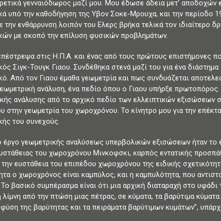
ιρετικά γενναιόδωρος μαζί μου. Μου έδωσε άδεια μετ’ αποδοχών 
κά υπό την καθοδήγηση της Υβον Σοκε-Μρουχα, και την περίοδο 1
ε την ενθάρρυνση λοιπόν του Ελερς βρήκα τελικά τον ιδιαίτερο δρ
κών με σκοπό την επίλυση φυσικών προβλημάτων.
επέστρεψα στις Η.Π.Α. και ένας από τους πρώτους επιστήμονες π
κός Σιγκ-Τουγκ Γιαου. Συνδέθηκα στενά μαζί του για ένα διάστημ
κό. Από τον Γιαου έμαθα γεωμετρία και πως συνδυάζεται αποτελεσ
γεωμετρική ανάλυση, ένα πεδίο όπου ο Γιαου υπήρξε πρωτοπόρος.
κής ανάλυσης από το αρχικό πεδίο των ελλειπτικών εξισώσεων σ
υ στην γεωμετρία του χωροχρόνου. Το κίνητρο μου για την επέκτ
κής του συνεχούς.
 έργο γεωμετρικής αναλύσεως υπερβολικών εξισώσεων ήταν το έρ
ευστάθειας του χωροχρόνου Μινκοφσκι, καρπός εντατικής προσπάθ
 την ευστάθεια του επιπέδου χωροχρόνου της ειδικής σχετικότητα
ητα ο χωροχρόνος είναι καμπύλος, και η καμπυλότητα, που αντιστο
. Το βασικό συμπέρασμα είναι ότι μια αρχική διαταραχή στο υφάδι
η λίμνη από την πτώση μιας πέτρας, σε κύματα, τα βαρύτιμα κύματα
 φύση της βαρύτητας και τα πειράματα βαρύτιμων κυμάτων”, υπάρχε