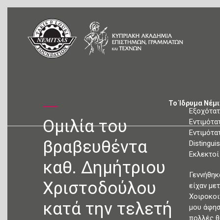
Το Ίδρυμα Νέμ
Εξοχότατ
Ομιλία του
Εντιμότατ
Εντιμότατ
βραβευθέντα
Distingu
Εκλεκτοί
καθ. Δημήτριου
Γεννήθηκ
Χριστοδούλου
είχαν με
Χοιροκοι
κατά την τελετή
μου άφησ
πολλές θ