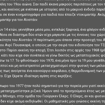
τέλη του 19ου αιώνα. Σαν παιδί έκανα μακρούς περιπάτους με τον 
, και εκείνος με ενέπνεε με ιστορίες από το μακρινό ένδοξο παρε
αι σε έναν κινηματογράφο για παιδιά που έπαιζε ντοκιμαντέρ. Ακό
μαντέρ για τον Αϊνστάιν.
υν 14 ετών, γεννήθηκε μέσα μου, εντελώς ξαφνικά, ένα φλέγον ενδ
Μέσα σε διάστημα δύο ετών είχα μαγευτεί με τις έννοιες του χώρο
ικότητα του Αϊνστάιν. Η περίπτωση μου έπεσε στην προσοχή του 
του Ανρί Πουανκαρέ, ο οποίος με την σειρά του ειδοποίησε τον Τζ
 στο Παρίσι εκείνη την εποχή. Έτσι λοιπόν στις αρχές του 1968 ή
, κάτι που είχε σαν συνέπεια να γίνω δεκτός ως μεταπτυχιακός φο
ίσω τα 17. Το φθινόπωρο του 1970, ένα μήνα πριν τα 19 μου γενέθ
επτοί και μη αντιστρεπτοί μετασχηματισμοί στην φυσική των μελα
ς πως ανοίγεται ένα καινούργιο κεφάλαιο, η θερμοδυναμική των 
. Είχε ξέρετε ιδιαίτερη αγάπη στις εκρήξεις.
πωρο του 1977 ήταν πολύ σημαντικό για την πορεία μου γιατί εκε
 μετασχηματίστηκε ριζικά. Ήμουν από το προηγούμενο έτος ως με
ο Μόναχο, στην ομάδα του Γιούργκεν Ελερς. Ο Ελερς, αν και φυσικ
 δεν είχε ακόμα εκδηλωθεί. Οι μαθηματικές μου γνώσεις εκείνη τ