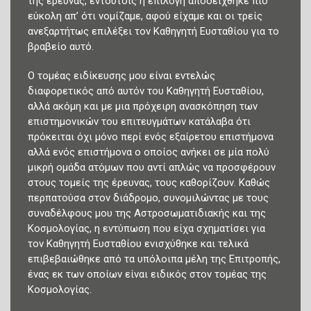
της έρευνας, εντούτοις η επιλογή αποδείχθηκε πιο
εύκολη απ’ ότι νομίζαμε, αφού είχαμε και οι τρείς
ανεξαρτήτως επιλέξει τον Καθηγητή Ευσταθίου για το
βραβείο αυτό.
Ο τομέας ειδίκευσης μου είναι εντελώς
διαφορετικός από αυτόν του Καθηγητή Ευσταθίου,
αλλά ακόμη και με μια πρόχειρη ανασκόπηση των
επιστημονικών του επιτευγμάτων κατάλαβα ότι
πρόκειται όχι μόνο περί ενός εξαίρετου επιστήμονα
αλλά ενός επιστήμονα ο οποίος ανήκει σε μία πολύ
μικρή ομάδα ατόμων που αντί απλώς να προσφέρουν
στους τομείς της έρευνας, τους καθορίζουν. Καθώς
περπατούσα στον διάδρομο, συνομιλώντας με τους
συναδέλφους μου της Αστροσωματιδιακής και της
Κοσμολογίας, η εντύπωση που είχα σχηματίσει για
τον Καθηγητή Ευσταθίου ενισχύθηκε και τελικά
επιβεβαιώθηκε από τα υπόλοιπα μέλη της Επιτροπής,
ένας εκ των οποίων είναι ειδικός στον τομέας της
Κοσμολογίας.