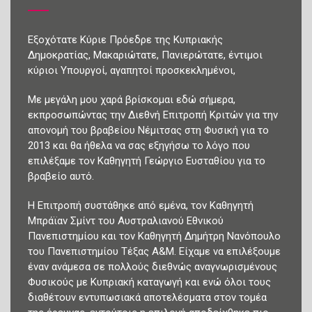
Εξοχότατε Κύριε Πρόεδρε της Κυπριακής
Δημοκρατίας, Μακαριώτατε, Πανιερώτατε, έντιμοι
κύριοι Υπουργοί, αγαπητοί προσκεκλημένοι,
Με μεγάλη μου χαρά βρίσκομαι εδώ σήμερα,
εκπροσωπώντας την Διεθνή Επιτροπή Κριτών για την
απονομή του βραβείου Νέμιτσας στη Φυσική για το
2013 και θα ήθελα να σας εξηγήσω το λόγο που
επιλέξαμε τον Καθηγητή Γεώργιο Ευσταθίου για το
βραβείο αυτό.
Η Επιτροπή συστάθηκε από εμένα, τον Καθηγητή
Μπράϊαν Σμίντ του Αυστραλιανού Εθνικού
Πανεπιστημίου και τον Καθηγητή Δημήτρη Νανόπουλο
του Πανεπιστημίου Τέξας A&M. Είχαμε να επιλέξουμε
έναν ανάμεσα σε πολλούς διεθνώς αναγνωρισμένους
Φυσικούς με Κυπριακή καταγωγή και ενώ όλοι τους
διαθέτουν εντυπωσιακά αποτελέσματα στον τομέα