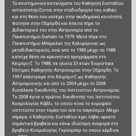
Τα επιστημονικά επιτεύγματα του Καθηγητή Ευσταθίου
αντικατοπτρίζονται στην σταδιοδρομία του, καθώς
και στη θέση που κατέχει στην ακαδημαϊκή κοινότητα.
Φοίτησε στην Οξφόρδη και έπειτα πήρε το
Διδακτορικό του στην Αστρονομία από το
Πανεπιστήμιο Durham το 1979. Μετά πήγε στο
Πανεπιστήμιο Μπέρκλεϋ της Καλιφόρνιας ως
μεταδιδακτορικός, ενώ από το 1980 μέχρι το 1988
κατείχε θέση σε ερευνητικά προγράμματα στο
Κέιμπριτζ. Το 1988, σε ηλικία 33 ετών διορίστηκε
Επίτιμος Καθηγητής Αστρονομίας στην Οξφόρδη. Το
1997 επέστρεψε στο Κέιμπριτζ ως Καθηγητής
Αστροφυσικής και από το 2004 μέχρι το 2008
διατέλεσε διευθυντής του Ινστιτούτου Αστρονομίας.
Το 2008 έγινε ο πρώτος διευθυντής του Ινστιτούτου
Κοσμολογίας Κάβλι, το οποίο είναι το κορυφαίο
ινστιτούτο στον τομέα του ανά το παγκόσμιο. Μέχρι
σήμερα, ο Καθηγητής Ευσταθίου έχει λάβει αρκετά
σημαντικά βραβεία και κάνω ιδιαίτερη αναφορά στο
βραβείο Κοσμολογίας Γκρούμπερ το οποίο κέρδισε