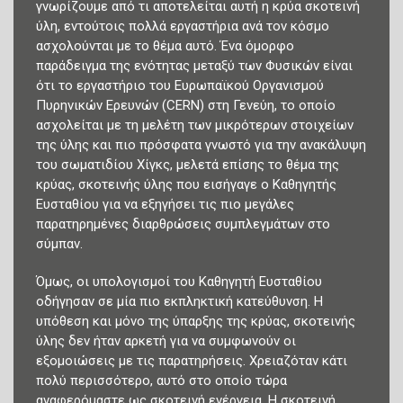
γνωρίζουμε από τι αποτελείται αυτή η κρύα σκοτεινή
ύλη, εντούτοις πολλά εργαστήρια ανά τον κόσμο
ασχολούνται με το θέμα αυτό. Ένα όμορφο
παράδειγμα της ενότητας μεταξύ των Φυσικών είναι
ότι το εργαστήριο του Ευρωπαϊκού Οργανισμού
Πυρηνικών Ερευνών (CERN) στη Γενεύη, το οποίο
ασχολείται με τη μελέτη των μικρότερων στοιχείων
της ύλης και πιο πρόσφατα γνωστό για την ανακάλυψη
του σωματιδίου Χίγκς, μελετά επίσης το θέμα της
κρύας, σκοτεινής ύλης που εισήγαγε ο Καθηγητής
Ευσταθίου για να εξηγήσει τις πιο μεγάλες
παρατηρημένες διαρθρώσεις συμπλεγμάτων στο
σύμπαν.
Όμως, οι υπολογισμοί του Καθηγητή Ευσταθίου
οδήγησαν σε μία πιο εκπληκτική κατεύθυνση. Η
υπόθεση και μόνο της ύπαρξης της κρύας, σκοτεινής
ύλης δεν ήταν αρκετή για να συμφωνούν οι
εξομοιώσεις με τις παρατηρήσεις. Χρειαζόταν κάτι
πολύ περισσότερο, αυτό στο οποίο τώρα
αναφερόμαστε ως σκοτεινή ενέργεια. Η σκοτεινή