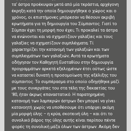
τα’ άστρα προέκυψαν μετά από μία τεράστια, αρχέγονη
έκρηξη κατά την οποία δημιουργήθηκε ο χώρος και ο
χρόνος, οι επιστήμονες μπόρεσαν να θέσουν ακριβή
ερωτήματα για τη δημιουργία του Σύμπαντος. Γιατί το
Σύμπαν έχει τη μορφή που έχει; Τι προκαλεί τα άστρα
να ενώνονται και να σχηματίζουν γαλαξίες και τους
γαλαξίες να σχηματίζουν συμπλέγματα; Τί
χαρακτηρίζει την κατανομή των γαλαξιών και των
συμπλεγμάτων των γαλαξιών; Αυτά τα ερωτήματα
οδήγησαν τον Καθηγητή Ευσταθίου στην δημιουργία
προγραμμάτων αρκετά εξελιγμένων έτσι ούτως ώστε
να καταστεί δυνατή η προσομοίωση της εξέλιξης του
σύμπαντος. Το συμπέρασμα στο οποίο οδηγήθηκε μαζί
με τους συνεργάτες του στα τέλη της δεκαετίας του
’80, ήταν άκρως επαναστατικό. Η παρατηρημένη
κατανομή των λαμπερών άστρων δεν μπορεί να γίνει
κατανοητή χωρίς να υποθέσουμε ότι υπάρχει ακόμη
μία μορφή ύλης – η κρύα, σκοτεινή ύλη – και ότι το
συνολικό βάρος της ύλης αυτής είναι περίπου πέντε
φορές τη συνολική μάζα όλων των άστρων. Ακόμη δεν