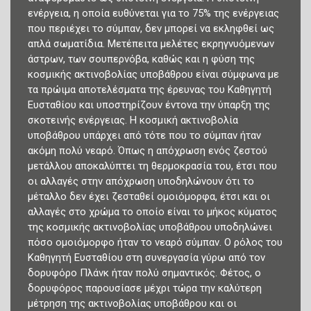
ενέργεια, η οποία ευθύνεται για το 75% της ενέργειας
που περιέχει το σύμπαν, δεν μπορεί να εκληφθεί ως
απλά σωματίδια. Μετέπειτα μελέτες εκρηγνυόμενων
άστρων, των σουπερνόβα, καθώς και η φύση της
κοσμικής ακτινοβολίας υποβάθρου είναι σύμφωνα με
τα πρώιμα αποτελέσματα της έρευνας του Καθηγητή
Ευσταθίου και υποστηρίζουν έντονα την ύπαρξη της
σκοτεινής ενέργειας. Η κοσμική ακτινοβολία
υποβάθρου υπάρχει από τότε που το σύμπαν ήταν
ακόμη πολύ νεαρό. Όπως η απόχρωση ενός ζεστού
μετάλλου αποκαλύπτει τη θερμοκρασία του, έτσι που
οι αλλαγές στην απόχρωση υποδηλώνουν ότι το
μέταλλο δεν έχει ζεσταθεί ομοιόμορφα, έτσι και οι
αλλαγές στο χρώμα το οποίο είναι το μήκος κύματος
της κοσμικής ακτινοβολίας υποβάθρου υποδηλώνει
πόσο ομοιόμορφο ήταν το νεαρό σύμπαν. Ο ρόλος του
Καθηγητή Ευσταθίου στη συνεργασία γύρω από τον
δορυφόρο Πλάνκ ήταν πολύ σημαντικός. Φέτος, ο
δορυφόρος παρουσίασε μέχρι τώρα την καλύτερη
μέτρηση της ακτινοβολίας υποβάθρου και οι