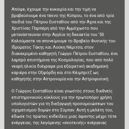
Απόψε, έχουμε την ευκαιρία και την τιμή να
βραβεύσουμε ένα τέκνο της Κύπρου, το ένα από τρία
παιδιά του Πέτρου Ευσταθίου από την Άχνα και της
Χριστίνας Παρπέρη από την Αμμόχωστο που
μετανάστευσαν στην Αγγλία τη δεκαετία του ’50.
Καλούμαστε να απονείμουμε το Βραβείο Φυσικής του
Ιδρύματος Τάκης και Λούκη Νέμιτσα, στον
διακεκριμένο καθηγητή Γιώργο Πέτρου Ευσταθίου, ένα
λαμπρό επιστήμονα της Κοσμολογίας, που από πολύ
νεαρή ηλικία διέγραψε μια εξαιρετική ακαδημαϊκή
καριέρα στην Οξφόρδη και στο Κέιμπριτζ ως
καθηγητής στην Αστρονομία και την Αστροφυσική.
Ο Γιώργος Ευσταθίου είναι γνωστός στους διεθνείς
επιστημονικούς κύκλους για την πρωτοπόρο χρήση
υπολογιστών για τη διεξαγωγή προσομοιώσεων του
σχηματισμού δομών στο Σύμπαν. Αυτή η μελέτη του,
έδωσε τις πρώτες ενδείξεις μιας άφαντης μέχρι τότε
ενέργειας, της λεγόμενης «σκοτεινής» ενέργειας.