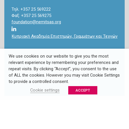
Τηλ: +357 25 569222
Φαξ: +357 25 569275
foundation@nemitsas.org
Κυπριακή Ακαδημία Επιστημών, Γραμμάτων και Τεχνών
We use cookies on our website to give you the most
relevant experience by remembering your preferences and
repeat visits. By clicking “Accept”, you consent to the use
Copyright 2022 Takis & Louki Nemitsas Foundation. All
of ALL the cookies. However you may visit Cookie Settings
Rights Reserved.
to provide a controlled consent.
Privacy Policy
/
Cookie Policy
Cookie settings
ACCEPT