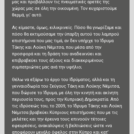
μας και προβάλλουν τις πνευματικές αρετές της
χώρας μας σε όλη την οικουμένη. Τον ευχαριστούμε
θερμά, γι’ αυτό.
Ας είμαστε, όμως, ειλικρινείς. Πόσο θα γνωρίζαμε και
πόσο θα εκτιμούσαμε την ύπαρξη αυτού του λαμπρού
επιστήμονα που μας τιμά, αν δεν υπήρχε το Ίδρυμα
Τάκης και Λούκη Νέμιτσα, που μέσα από την
προσφορά και τη δράση του αναδεικνύει και
επιβραβεύει τους άξιους και διακεκριμένους
συμπατριώτες μας ανά την υφήλιο;
Θέλω να εξάρω το έργο του Ιδρύματος, αλλά και τη
γενναιοδωρία του ζεύγους Τάκη και Λούκης Νέμιτσα,
που δώρισε το Ίδρυμα, με όλη την κινητή και ακίνητη
περιουσία τους, προς την Κυπριακή Δημοκρατία. Από
τις ιδρύσεώς του, το 2009, το Ίδρυμα Τάκης και Λούκη
Νέμιτσα βραβεύει Κύπριους επιστήμονες που με τις
μελέτες και την έρευνα τους επινοούν τέτοιες
εφευρέσεις, ανακαλύψεις ή βελτιώσεις ώστε «να
αποφέρουν μεγάλο όφελος στην Κύπρο και κατ’